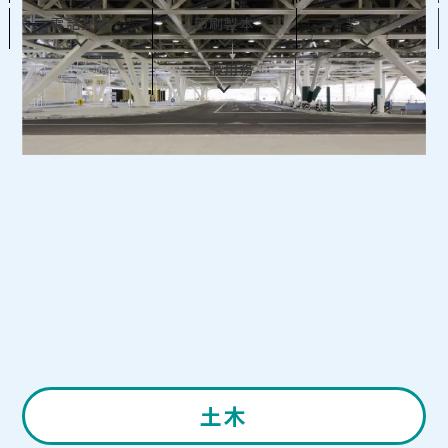
電話交換
印刷製本
装てい
一般用務
土木