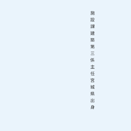
施
設
課
建
築
第
三
係
主
任
宮
城
県
出
身