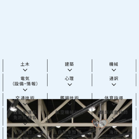
土木
建築
機械
電気
心理
通訳
（設備・情報）
交通技術
鑑識技術
体育指導
自動車運転
航空機械技術
臨床検査技師
免許試験官
保健師
自動車整備
海技