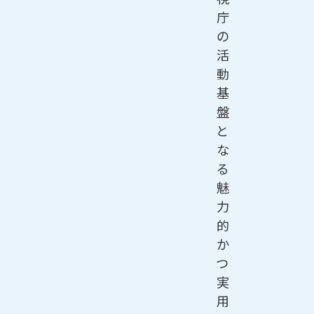
庁
の
活
動
基
盤
と
な
る
魅
力
的
か
つ
実
用