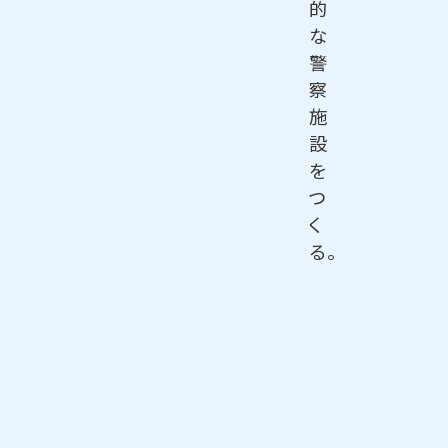
的
な
警
察
施
設
を
つ
く
る。