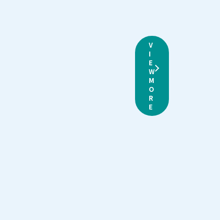
V
I
E
W
M
O
R
E