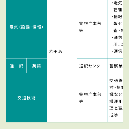
・電気設
管理等
・情報シ
警視庁本部
報セキ
電気（設備・情報）
等
査・開
・通信機
用、シ
・通信指
若干名
通 訳
英語
通訳センター
警察業務
交通管理
討・提案
警視庁本部
識などの
交通技術
等
機運用の
理と高度
成等