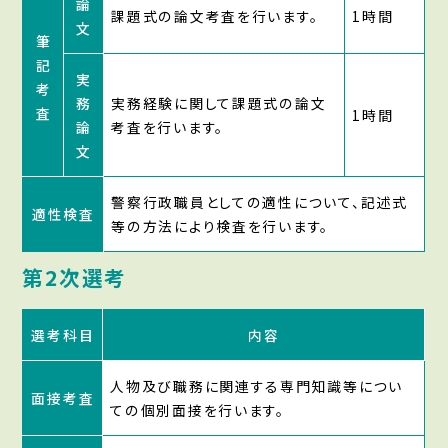
論
課題式の論文考査を行います。
1時間
文
筆
記
実
考
務
実務経験に関して課題式の論文
査
1時間
論
考査を行います。
文
警察行政職員としての適性について、記述式
適性検査
等の方法により検査を行います。
第2次選考
選考科目
内容
人物及び職務に関連する専門知識等につい
面接考査
ての個別面接を行います。