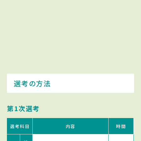
選考の方法
第1次選考
選考科目
内容
時間