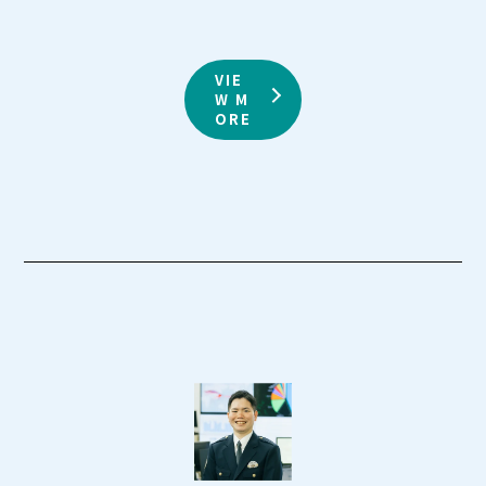
VIE
W M
ORE