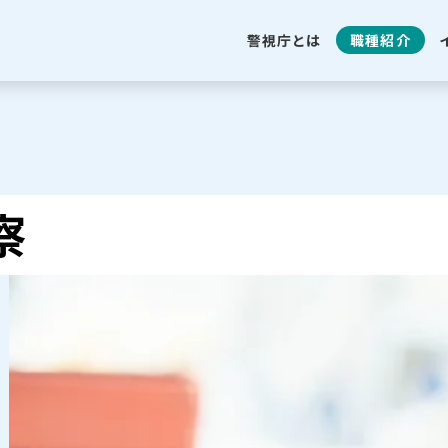
警視庁とは
職種紹介
察