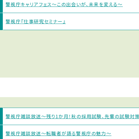
警視庁キャリアフェス〜この出会いが、未来を変える〜
警視庁『仕事研究セミナー』
警視庁雑談放送〜残り1か月！秋の採用試験、先輩の試験対策
警視庁雑談放送〜転職者が語る警視庁の魅力〜