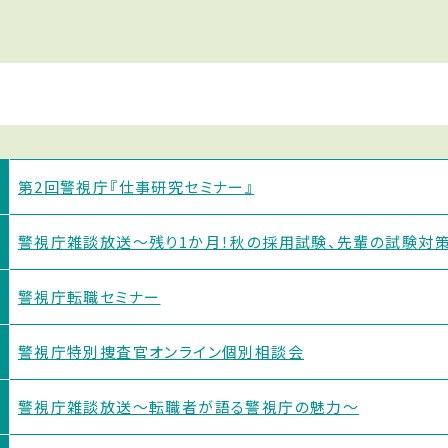
第2回警視庁『仕事研究セミナー』
警視庁雑談放送〜残り1か月！秋の採用試験、先輩の試験対策
警視庁転職セミナー
警視庁特別捜査官オンライン個別相談会
警視庁雑談放送〜転職者が語る警視庁の魅力〜