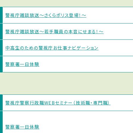
警視庁雑談放送〜さくらポリス登場！〜
警視庁雑談放送〜若手職員の本音にせまる！〜
中高生のための警視庁お仕事ナビゲーション
警察署一日体験
警視庁警察行政職WEBセミナー（技術職・専門職）
警察署一日体験