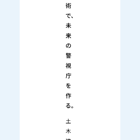
術
で、
未
来
の
警
視
庁
を
作
る。
土
木