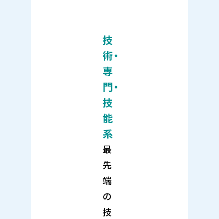
技
術・
専
門・
技
能
系
最
先
端
の
技