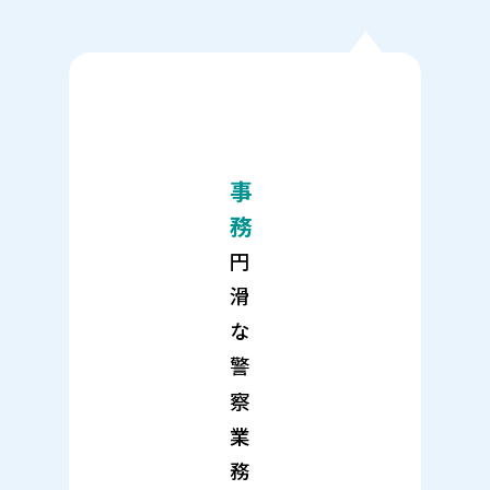
事
務
円
滑
な
警
察
業
務