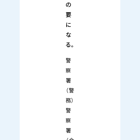
の
要
に
な
る。
警
察
署
（警
務）
警
察
署