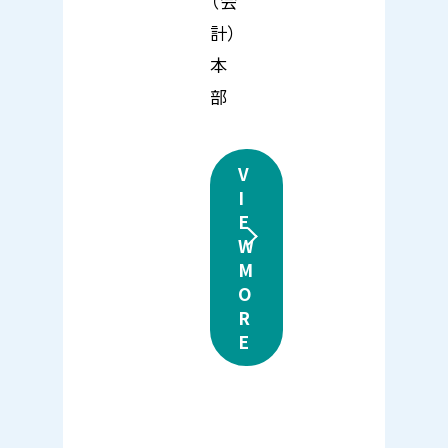
（会
計）
本
部
V
I
E
W
M
O
R
E