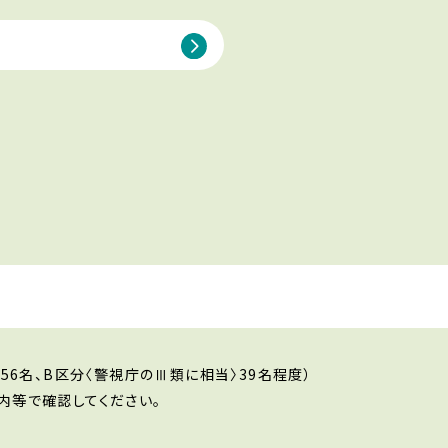
56名、B区分〈警視庁のⅢ類に相当〉39名程度）
内等で確認してください。