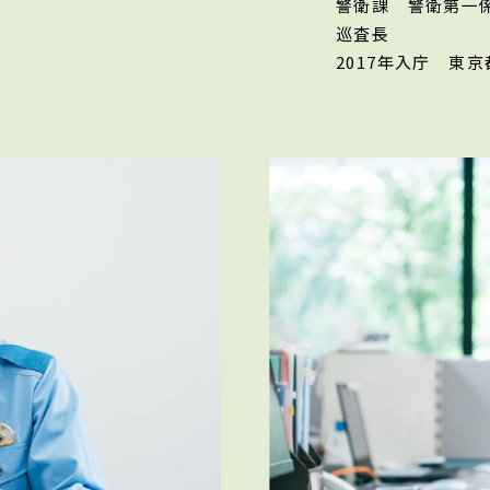
警衛課 警衛第
巡査長
2017年入庁
東京