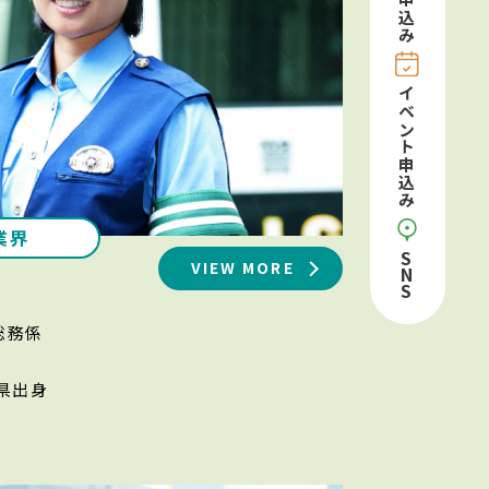
申込み
イベント申込み
業界
S
VIEW MORE
N
S
通総務係
県出身