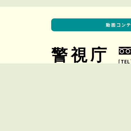
動画コン
警視庁
［TEL
警視庁採用センター
警視庁HP
Copyright © Metropolitan Police