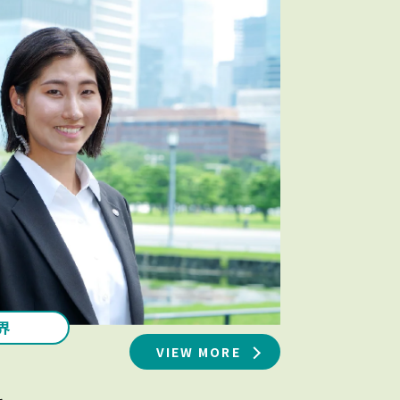
界
VIEW MORE