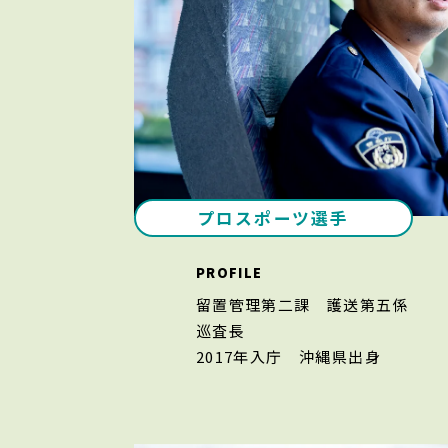
プロスポーツ選手
PROFILE
留置管理第二課 護送第五係
巡査長
2017年入庁
沖縄県出身