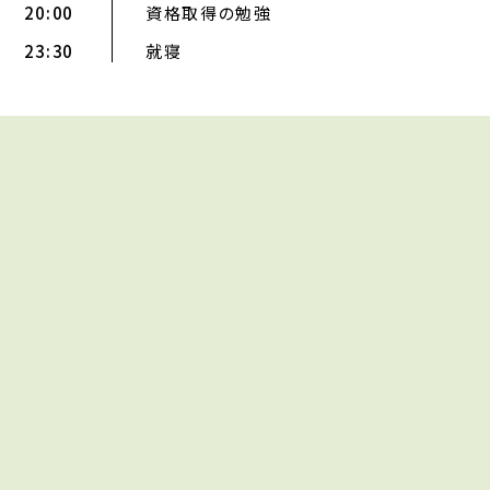
20:00
資格取得の勉強
23:30
就寝
業務内容は一例です。状況によりスケジュールは変動しま
す。