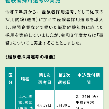
経験者採用選考の実施
令和７年度から、「経験者採用選考」として従来の
採用試験（選考）に加えて経験者採用選考を導入
し、民間企業などで働いた職務経験年数に応じた
採用を実施していましたが、令和８年度からは「事
務」についても実施することとしました。
《経験者採用選考の概要》
区
第1次
第2次
申込受付期
職種
分
選考日
選考日
間
土木、機
2月24日（火）
械、電気
午前9時00
4月19日
5月30日
（設備･情
分〜